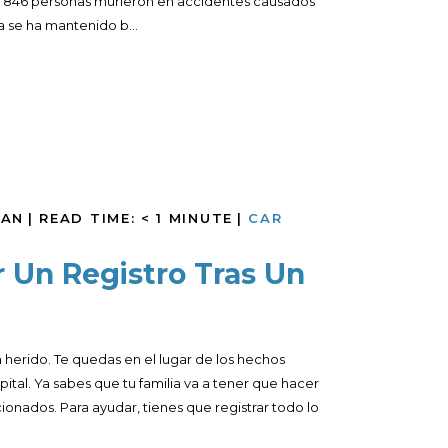
do 846 personas murieron en accidentes causados
 se ha mantenido b...
MAN
|
READ TIME:
< 1
MINUTE
|
CAR
r Un Registro Tras Un
a herido. Te quedas en el lugar de los hechos
spital. Ya sabes que tu familia va a tener que hacer
ionados. Para ayudar, tienes que registrar todo lo