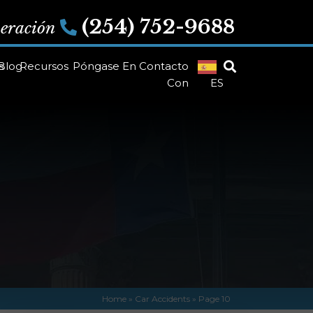
(254) 752-9688
peración
s
Blog
Recursos
Póngase En Contacto
Con
ES
Home
»
Car Accidents
»
Page 10