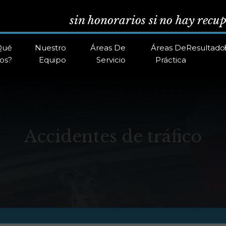
sin honorarios si no hay recu
Qué
Nuestro
Áreas De
Áreas De
Resultado
os?
Equipo
Servicio
Práctica
Accidentes de tráfico