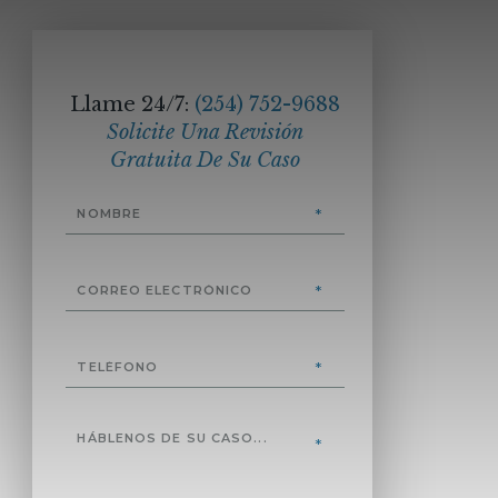
Llame 24/7:
(254) 752-9688
Solicite Una Revisión
Gratuita De Su Caso