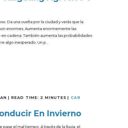
so. Da una vuelta por la ciudad y verás que la
s son enormes. Aumenta enormemente las
e en cadena. También aumenta las probabilidades
e algo inesperado. Un p...
MAN
|
READ TIME:
2
MINUTES
|
CAR
onducir En Invierno
 pase el mal tiempo. A través de la lluvia, el