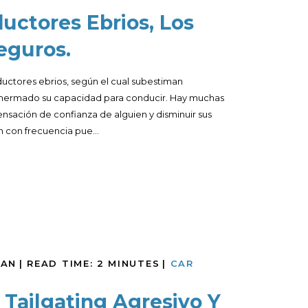
uctores Ebrios, Los
eguros.
ctores ebrios, según el cual subestiman
 mermado su capacidad para conducir. Hay muchas
ensación de confianza de alguien y disminuir sus
 con frecuencia pue...
MAN
|
READ TIME:
2
MINUTES
|
CAR
l Tailgating Agresivo Y