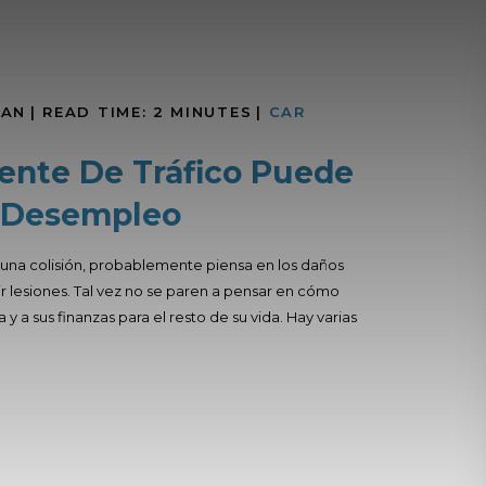
MAN
|
READ TIME:
2
MINUTES
|
CAR
ente De Tráfico Puede
e Desempleo
una colisión, probablemente piensa en los daños
rir lesiones. Tal vez no se paren a pensar en cómo
 y a sus finanzas para el resto de su vida. Hay varias