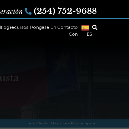
(254) 752-9688
peración
s
Blog
Recursos
Póngase En Contacto
Con
ES
usta
Inicio
"
Austin Abogado de Muerte Injusta