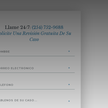
Llame 24/7:
(254) 752-9688
olicite Una Revisión Gratuita De Su
Caso