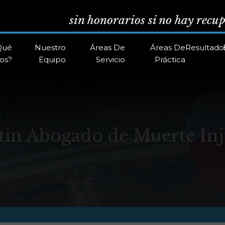
sin honorarios si no hay recu
Qué
Nuestro
Áreas De
Áreas De
Resultado
os?
Equipo
Servicio
Práctica
tin Abogado de Muerte Inj