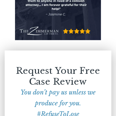
Request Your Free
Case Review
You don’t pay us unless we
produce for you.
#RefuseToLose