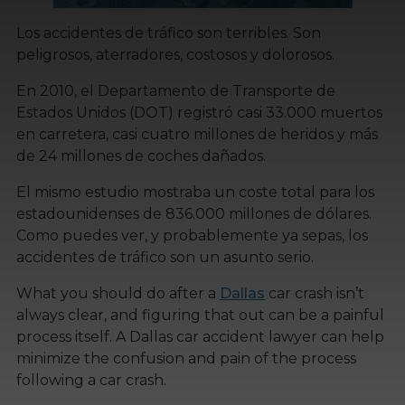
Los accidentes de tráfico son terribles. Son
peligrosos, aterradores, costosos y dolorosos.
En 2010, el Departamento de Transporte de
Estados Unidos (DOT) registró casi 33.000 muertos
en carretera, casi cuatro millones de heridos y más
de 24 millones de coches dañados.
El mismo estudio mostraba un coste total para los
estadounidenses de 836.000 millones de dólares.
Como puedes ver, y probablemente ya sepas, los
accidentes de tráfico son un asunto serio.
What you should do after a
Dallas
car crash isn’t
always clear, and figuring that out can be a painful
process itself. A Dallas car accident lawyer can help
minimize the confusion and pain of the process
following a car crash.