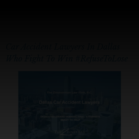
Inicio
"
Dallas Abogado de Accidente de Coche
Car Accident Lawyers In Dallas
Who Fight To Win
#RefuseToLose