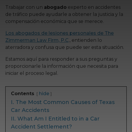
Trabajar con un
abogado
experto en accidentes
de tráfico puede ayudarle a obtener la justicia y la
compensación económica que se merece.
Los abogados de lesiones personales de The
Zimmerman Law Firm, P.C
., entienden lo
aterradora y confusa que puede ser esta situación.
Estamos aquí para responder a sus preguntas y
proporcionarle la información que necesita para
iniciar el proceso legal.
Contents
hide
I.
The Most Common Causes of Texas
Car Accidents
II.
What Am I Entitled to in a Car
Accident Settlement?