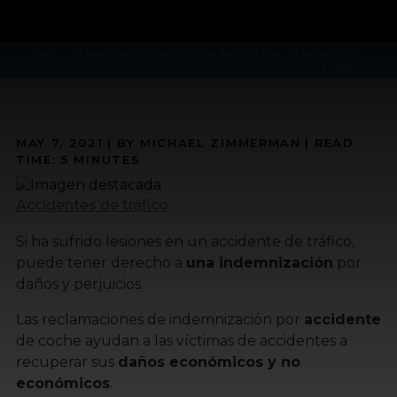
Inicio
"
¿A qué indemnización tengo derecho tras un accidente de
tráfico?
MAY 7, 2021
| BY MICHAEL ZIMMERMAN
|
READ
TIME:
5
MINUTES
Accidentes de tráfico
Si ha sufrido lesiones en un accidente de tráfico,
puede tener derecho a
una indemnización
por
daños y perjuicios.
Las reclamaciones de indemnización por
accidente
de coche ayudan a las víctimas de accidentes a
recuperar sus
daños económicos y no
económicos
.