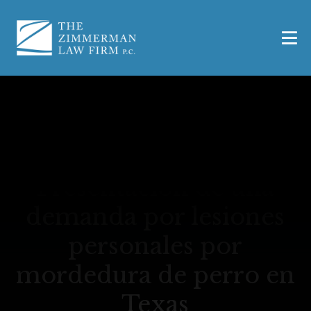
Presentación de una
demanda por lesiones
personales por
mordedura de perro en
Texas